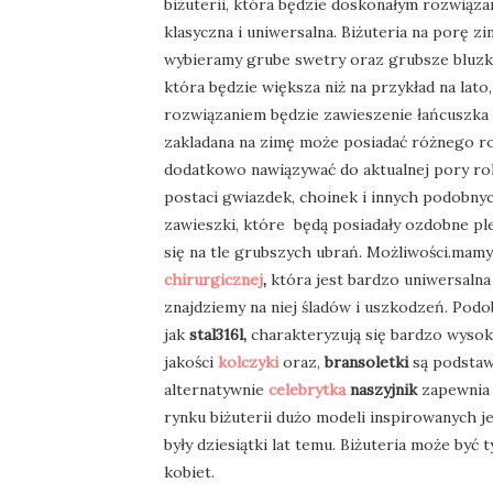
biżuterii, która będzie doskonałym rozwiązan
klasyczna i uniwersalna. Biżuteria na porę 
wybieramy grube swetry oraz grubsze bluzki 
która będzie większa niż na przykład na lat
rozwiązaniem będzie zawieszenie łańcuszka n
zakladana na zimę może posiadać różnego ro
dodatkowo nawiązywać do aktualnej pory rok
postaci gwiazdek, choinek i innych podobny
zawieszki, które będą posiadały ozdobne pl
się na tle grubszych ubrań. Możliwości.mam
chirurgicznej
,
która jest bardzo uniwersalna 
znajdziemy na niej śladów i uszkodzeń. Podo
jak
stal316l,
charakteryzują się bardzo wysok
jakości
kolczyki
oraz,
bransoletki
są podstaw
alternatywnie
celebrytka
naszyjnik
zapewnia 
rynku biżuterii dużo modeli inspirowanych j
były dziesiątki lat temu. Biżuteria może by
kobiet.