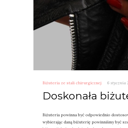
Biżuteria ze stali chirurgicznej
6 stycznia 
Doskonała biżut
Biżuteria powinna być odpowiednio dostosow
wybierając daną biżuterię powinniśmy być sz