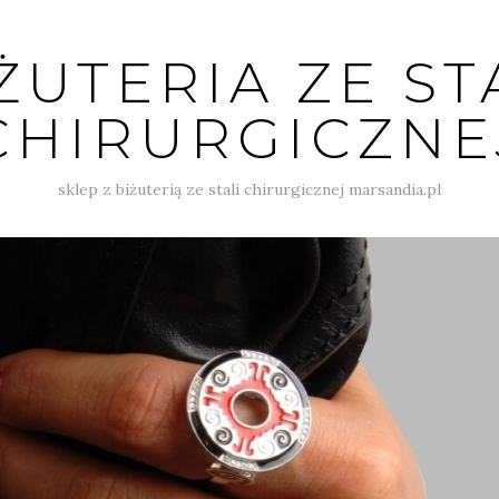
ŻUTERIA ZE ST
CHIRURGICZNE
sklep z biżuterią ze stali chirurgicznej marsandia.pl