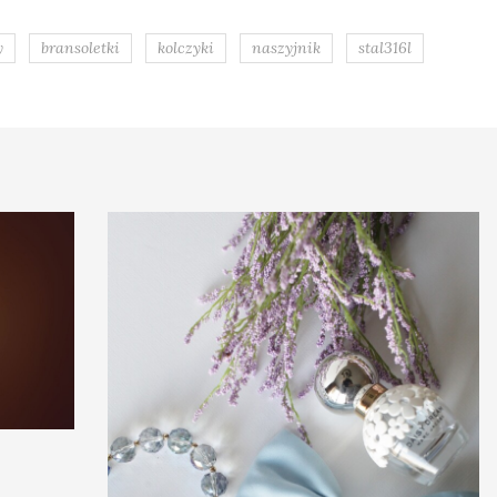
y
bransoletki
kolczyki
naszyjnik
stal316l