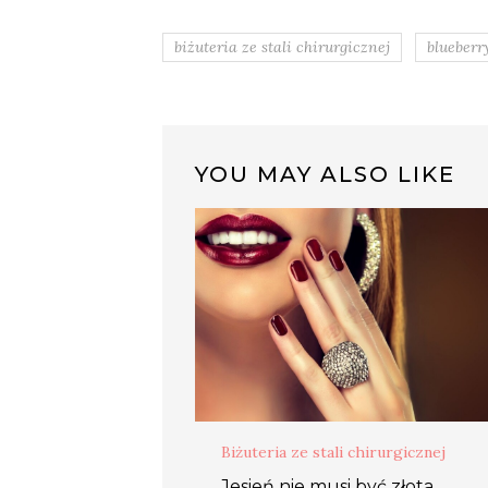
biżuteria ze stali chirurgicznej
blueberr
YOU MAY ALSO LIKE
Biżuteria ze stali chirurgicznej
Jesień nie musi być złota