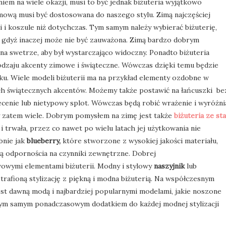
iem na wiele okazji, musi to być jednak biżuteria wyjątkowo
zimową musi być dostosowana do naszego stylu. Zimą najczęściej
i koszule niż dotychczas. Tym samym należy wybierać biżuterię,
o, gdyż inaczej może nie być zauważona. Zimą bardzo dobrym
a swetrze, aby był wystarczająco widoczny. Ponadto biżuteria
dzaju akcenty zimowe i świąteczne. Wówczas dzięki temu będzie
u. Wiele modeli biżuterii ma na przykład elementy ozdobne w
ch świątecznych akcentów. Możemy także postawić na łańcuszki be
ecenie lub nietypowy splot. Wówczas będą robić wrażenie i wyróżni
y zatem wiele. Dobrym pomysłem na zimę jest także
biżuteria ze sta
i trwała, przez co nawet po wielu latach jej użytkowania nie
bnie jak
blueberry,
które stworzone z wysokiej jakości materiału,
ą odpornościa na czynniki zewnętrzne. Dobrej
owymi elementami biżuterii. Modny i stylowy
naszyjnik
lub
trafioną stylizację z piękną i modna biżuterią. Na współczesnym
est dawną modą i najbardziej popularnymi modelami, jakie noszone
ć tym samym ponadczasowym dodatkiem do każdej modnej stylizacji