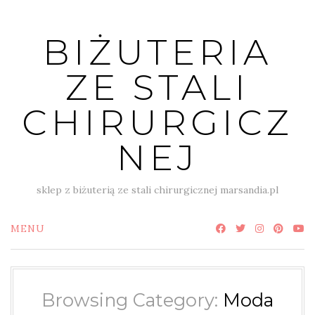
Skip
to
BIŻUTERIA
content
ZE STALI
CHIRURGICZ
NEJ
sklep z biżuterią ze stali chirurgicznej marsandia.pl
MENU
Browsing Category:
Moda