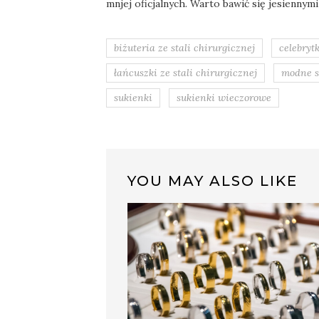
mnjej oficjalnych. Warto bawić się jesiennymi 
biżuteria ze stali chirurgicznej
celebrytk
łańcuszki ze stali chirurgicznej
modne s
sukienki
sukienki wieczorowe
YOU MAY ALSO LIKE