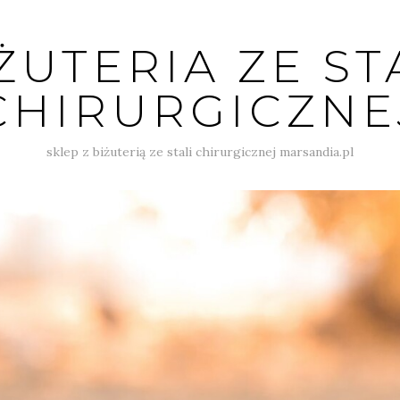
ŻUTERIA ZE ST
CHIRURGICZNE
sklep z biżuterią ze stali chirurgicznej marsandia.pl