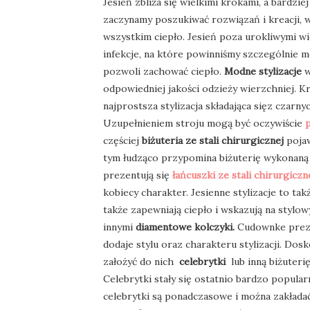
Jesień zbliża się wielkimi krokami, a bardzi
zaczynamy poszukiwać rozwiązań i kreacji, 
wszystkim ciepło. Jesień poza urokliwymi wi
infekcje, na które powinniśmy szczególnie 
pozwoli zachować ciepło.
Modne stylizacje
w
odpowiedniej jakości odzieży wierzchniej. Kr
najprostsza stylizacja składająca sięz czarnyc
Uzupełnieniem stroju mogą być oczywiście
p
częściej
biżuteria ze stali chirurgicznej
pojaw
tym łudząco przypomina biżuterię wykonaną z
prezentują się
łańcuszki ze stali chirurgiczn
kobiecy charakter. Jesienne stylizacje to takż
także zapewniają ciepło i wskazują na stylo
innymi
diamentowe kolczyki.
Cudownke prezen
dodaje stylu oraz charakteru stylizacji. Dos
założyć do nich
celebrytki
lub inną biżuteri
Celebrytki stały się ostatnio bardzo popula
celebrytki są ponadczasowe i można zakładać 