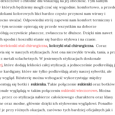
ej deszczowe i chłodne dni wskazują na jej obecność. Tym samym
w których będziemy mogli czuć się wygodnie, komfortowo, a przed
dokami kolorowych liści bardzo często przynosi nam wirusy i
mocno uważać. Odpowiedni strój zapewni nam komfort termiczny i
 tym sezonie opierają się przede wszystkim na doborze
ólują oczywiście płaszcze, zwłaszcza te dłuższe. Dzięki nim nawet
h spodni i koszulki stanie się bardzo stylowa i na czasie.
ierścionki stal chirurgiczna
, kolczyki stal chirurgiczna.
Coraz
ia się w naszych stylizacjach. Jest ona niezwykle trwała, tania, a pr
 metali szlachetnych. W jesiennych stylizacjach doskonale
ej
,
które dodają lekkości całej stylizacji, a jednocześnie podkreślają j
e kardigany, które nie tylko podkreślają atuty naszej sylwetki, ale
wy wygląd. Biżuterię można wzbogacić wykorzystując między
tują się botki i
sukienka.
Takie połączenie
sukienki
oraz botków
konale wyglądają w takim połączeniu
sukienki wieczorowe
.
Można
ę, przez co stylizacja nabierze całościowego charakteru oraz klasy.
rne oraz modne, głównie dzięki ich stylowemu wyglądowi. Ponadto
je przy różnych okazjach, zarówno tych bardziej oficjalnych jak i