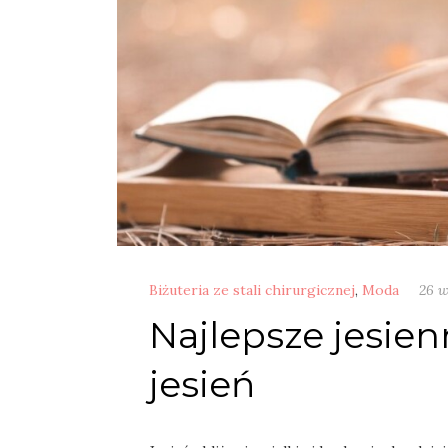
Biżuteria ze stali chirurgicznej
,
Moda
26 w
Najlepsze jesienn
jesień