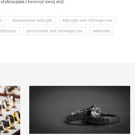
stylizacjami i tworzyć swój styl.
i
diamentowe kolczyki
kolczyki stal chirurgiczna
tylizacje
pierścionki stal chirurgiczna
sukienka