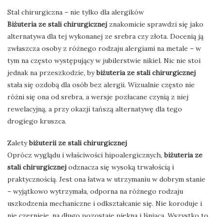
Stal chirurgiczna – nie tylko dla alergików
Biżuteria ze stali chirurgicznej
znakomicie sprawdzi się jako
alternatywa dla tej wykonanej ze srebra czy złota. Docenią ją
zwłaszcza osoby z różnego rodzaju alergiami na metale – w
tym na często występujący w jubilerstwie nikiel. Nic nie stoi
jednak na przeszkodzie, by
biżuteria ze stali chirurgicznej
stała się ozdobą dla osób bez alergii. Wizualnie często nie
różni się ona od srebra, a wersje pozłacane czynią z niej
rewelacyjną, a przy okazji tańszą alternatywę dla tego
drogiego kruszca.
Zalety
biżuterii ze stali chirurgicznej
Oprócz wyglądu i właściwości hipoalergicznych,
biżuteria ze
stali chirurgicznej
odznacza się wysoką trwałością i
praktycznością. Jest ona łatwa w utrzymaniu w dobrym stanie
– wyjątkowo wytrzymała, odporna na różnego rodzaju
uszkodzenia mechaniczne i odkształcanie się. Nie koroduje i
nie czernieje, na długo pozostaje piękna i lśniąca. Wszystko to