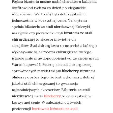
Piękna biżuteria możne nadać charakteru każdemu
outfitowi od tych na co dzień po eleganckie
wieczorowe. Warto aby była dobrej jakości i
jednocześnie w korzystnej cenie. Te kryteria
spełnia
biżuteria ze stali nierdzewne
j Kolczyki,
naszyjniki czy pierścionki czyli
biżuteria ze stali
chirurgicznej
to akcesoria świetne dla
alergików.
Stal chirurgiczna
to materiał z którego
wykonywane są narzędzia chirurgiczne dlatego
istnieje małe prawdopodobieństwo, że ciebie uczuli.
Warto kupować biżuterię ze stali chirurgicznej
sprawdzonych marek taki jak
blueberry.
Biżuteria
bluberry oprócz tego, że jest wykonana z dobrej
jakości stali chirurgicznej to gwarancja
najmodniejszych akceseriów.
Biżuteria ze stali
nierdzewnej
marki
blueberry
to dobra jakość w
korzystnej cenie. W zależności od twoich
preferencji
hurtownia biżuterii ze stali