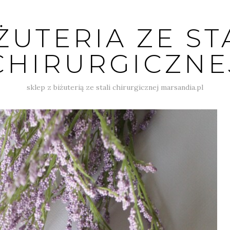
ŻUTERIA ZE ST
CHIRURGICZNE
sklep z biżuterią ze stali chirurgicznej marsandia.pl